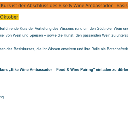
 Kurs ist der Abschluss des Bike & Wine Ambassador - Basi
 Oktober.
terführende Kurs der Vertiefung des Wissens rund um den Südtiroler Wein un
iel von Wein und Speisen – sowie die Kunst, den passenden Wein zu untersc
ten des Basiskurses, die ihr Wissen erweitern und ihre Rolle als Botschafteri
ukurs „Bike Wine Ambassador – Food & Wine Pairing" einladen zu dürfe
ing