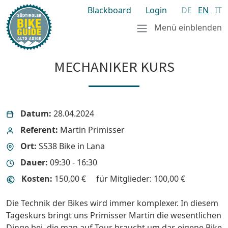
Blackboard
Login
DE
EN
IT
Menü einblenden
MECHANIKER KURS
Datum:
28.04.2024
Referent:
Martin Primisser
Ort:
SS38 Bike in Lana
Dauer:
09:30 - 16:30
Kosten:
150,00 €
für Mitglieder: 100,00 €
Die Technik der Bikes wird immer komplexer. In diesem
Tageskurs bringt uns Primisser Martin die wesentlichen
Dinge bei, die man auf Tour braucht um das eigene Bike