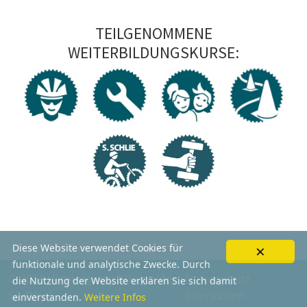
TEILGENOMMENE
WEITERBILDUNGSKURSE:
×
Diese Website verwendet Cookies für
funktionale und analytische Zwecke. Durch
© 2026
Vereinigung Bikeguides
Datenschutz
die Nutzung der Website erklären Sie sich damit
Südtirol
Impressum
einverstanden.
Weitere Infos