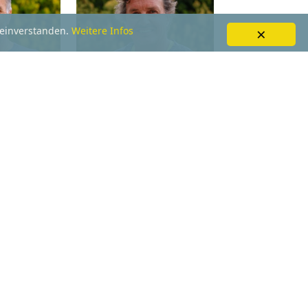
×
 einverstanden.
Weitere Infos
ERKOFLER
LUKAS KOSTNER
ls
Details