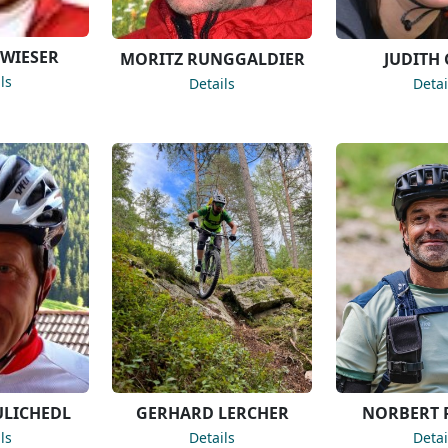
WIESER
MORITZ RUNGGALDIER
JUDITH
ls
Details
Detai
LICHEDL
GERHARD LERCHER
NORBERT 
ls
Details
Detai