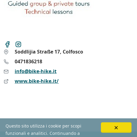
Soddlijia Straße 17, Colfosco
0471836218
info@bike-hike.it
www.bike-hike.it/
×
Questo sito utilizza i cookie per scopi
funzionali e analitici. Continuando a