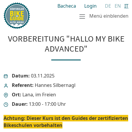
Bacheca
Login
DE
EN
IT
Menü einblenden
VORBEREITUNG "HALLO MY BIKE
ADVANCED"
Datum:
03.11.2025
Referent:
Hannes Silbernagl
Ort:
Lana, im Freien
Dauer:
13:00 - 17:00 Uhr
Achtung: Dieser Kurs ist den Guides der zertifizierten
Bikeschulen vorbehalten