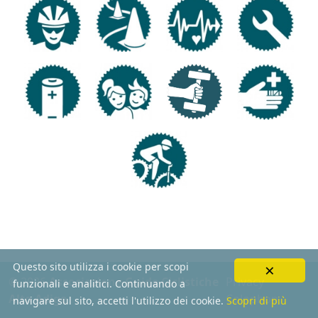
×
Questo sito utilizza i cookie per scopi
© 2026
Associazione Guide Ciclistiche
Privacy
funzionali e analitici. Continuando a
Alto Adige
Colophon
navigare sul sito, accetti l'utilizzo dei cookie.
Scopri di più